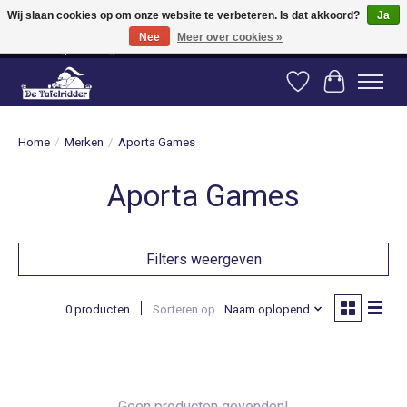
Wij slaan cookies op om onze website te verbeteren. Is dat akkoord?
Ja
Nee
Meer over cookies »
Vanaf 80 euro gratis verzending binnen Nederland! Vanaf 100 euro gratis
verzending naar België en Duitsland!
Verlanglijst
Winkelwag
Home
/
Merken
/
Aporta Games
Aporta Games
Filters weergeven
0 producten
Sorteren op
Naam oplopend
Geen producten gevonden!