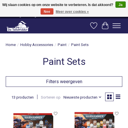
Wij slaan cookies op om onze website te verbeteren. Is dat akkoord?
Ja
Nee
Meer over cookies »
Vanaf 80 euro gratis verzending binnen Nederland! Vanaf 100 euro gratis
verzending naar België en Duitsland!
Verlanglijst
Winkelwag
Home
/
Hobby Accessories
/
Paint
/
Paint Sets
Paint Sets
Filters weergeven
13 producten
Sorteren op
Nieuwste producten