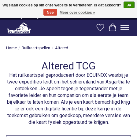
Wij slaan cookies op om onze website te verbeteren. Is dat akkoord?
Ja
Nee
Meer over cookies »
Vanaf 80 euro gratis verzending binnen Nederland! Vanaf 100 euro gratis
verzending naar België en Duitsland!
Verlanglijst
Winkelwag
Home
/
Ruilkaartspellen
/
Altered
Altered TCG
Het ruilkaartspel geproduceert door EQUINOX waarbij je
twee expedities leidt om het schiereiland van Asgartha te
ontdekken. Je speelt tegen je tegenstander met je
favoriete leider en hun companion om als eerste je team
bij elkaar te laten komen. Als je een kaart bemachtigd krijg
je er ook een digitale licentie bij. deze kan je in de
toekomst gebruiken om goedkoop, meerdere versies van
die kaart fysiek opgestuurd te krijgen.