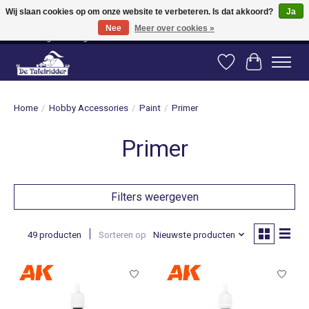
Wij slaan cookies op om onze website te verbeteren. Is dat akkoord?
Ja
Nee
Meer over cookies »
Vanaf 80 euro gratis verzending binnen Nederland! Vanaf 100 euro gratis
verzending naar België en Duitsland!
Verlanglijst
Winkelwag
Home
/
Hobby Accessories
/
Paint
/
Primer
Primer
Filters weergeven
49 producten
Sorteren op
Nieuwste producten