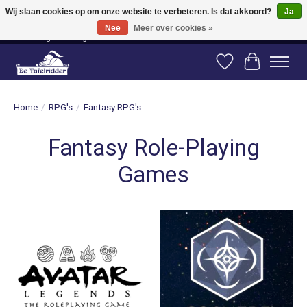
Wij slaan cookies op om onze website te verbeteren. Is dat akkoord?
Ja
Nee
Meer over cookies »
Vanaf 80 euro gratis verzending binnen Nederland! Vanaf 100 euro gratis
verzending naar België en Duitsland!
Verlanglijst
Winkelwag
Home
/
RPG's
/
Fantasy RPG's
Fantasy Role-Playing
Games