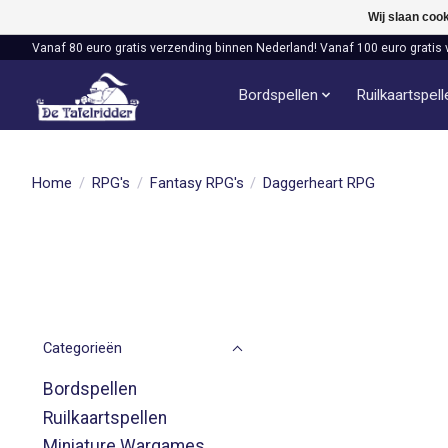
Wij slaan coo
Vanaf 80 euro gratis verzending binnen Nederland! Vanaf 100 euro gratis 
Bordspellen
Ruilkaartspel
Home
/
RPG's
/
Fantasy RPG's
/
Daggerheart RPG
Categorieën
Bordspellen
Ruilkaartspellen
Miniature Wargames