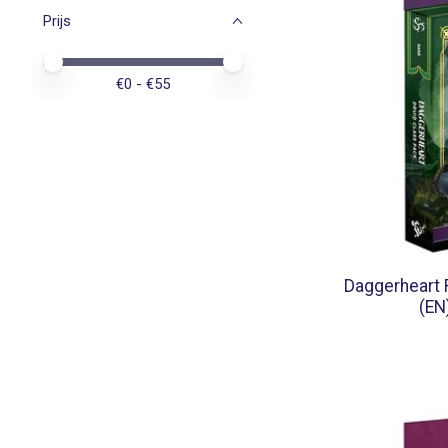
Prijs
Minimale prijswaarde
Price maximum value
€
0
- €
55
Daggerheart 
(EN