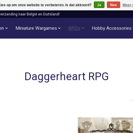
kies op om onze website te verbeteren. Is dat akkoord?
Ja
Nee
Meer 
verzending naar België en Duitsland!
len
Miniature Wargames
RPG's
Hobby Accessories
Daggerheart RPG