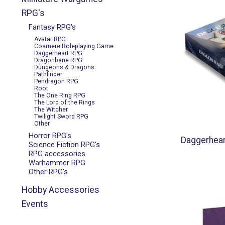
RPG's
Fantasy RPG's
Avatar RPG
Cosmere Roleplaying Game
Daggerheart RPG
Dragonbane RPG
Dungeons & Dragons
Pathfinder
Pendragon RPG
Root
The One Ring RPG
The Lord of the Rings
The Witcher
Twilight Sword RPG
Other
Horror RPG's
Daggerhear
Science Fiction RPG's
RPG accessories
Warhammer RPG
Other RPG's
Hobby Accessories
Events