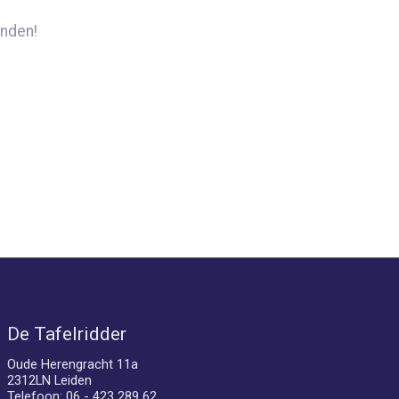
nden!
De Tafelridder
Oude Herengracht 11a
2312LN Leiden
Telefoon: 06 - 423 289 62