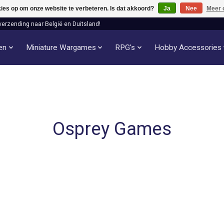
kies op om onze website te verbeteren. Is dat akkoord?
Ja
Nee
Meer 
verzending naar België en Duitsland!
len
Miniature Wargames
RPG's
Hobby Accessories
Osprey Games