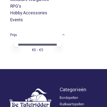
RPG's
Hobby Accessories
Events
Prijs
Minimale prijswaarde
Price maximum value
€
0
- €
5
Categorieën
Bordspellen
Ruilkaartspellen