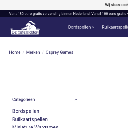
Wij slaan coo
Vanaf 80 euro gratis verzending binnen Nederland! Vanaf 100 euro gratis 
Bordspellen
Ruilkaartspel
Home
/
Merken
/
Osprey Games
Categorieën
Bordspellen
Ruilkaartspellen
Miniature Wargames