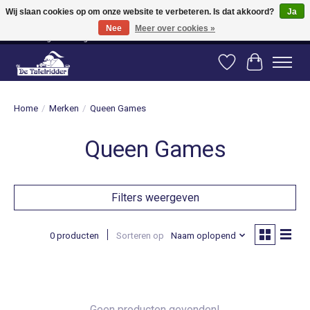
Wij slaan cookies op om onze website te verbeteren. Is dat akkoord?
Ja
Nee
Meer over cookies »
Vanaf 80 euro gratis verzending binnen Nederland! Vanaf 100 euro gratis
verzending naar België en Duitsland!
Verlanglijst
Winkelwag
Home
/
Merken
/
Queen Games
Queen Games
Filters weergeven
0 producten
Sorteren op
Naam oplopend
Geen producten gevonden!