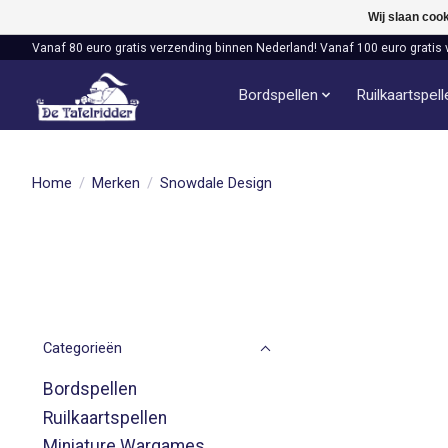
Wij slaan coo
Vanaf 80 euro gratis verzending binnen Nederland! Vanaf 100 euro gratis 
Bordspellen
Ruilkaartspel
Home
/
Merken
/
Snowdale Design
Categorieën
Bordspellen
Ruilkaartspellen
Miniature Wargames