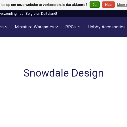
kies op om onze website te verbeteren. Is dat akkoord?
Ja
Nee
Meer 
verzending naar België en Duitsland!
len
Miniature Wargames
RPG's
Hobby Accessories
Snowdale Design