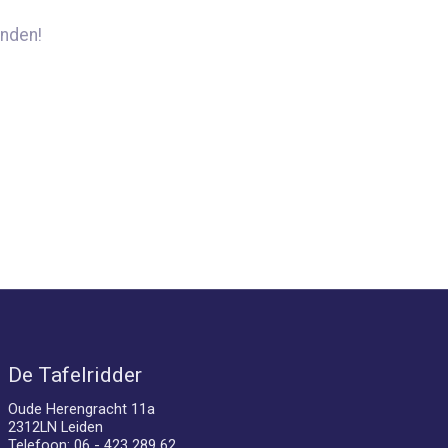
nden!
De Tafelridder
Oude Herengracht 11a
2312LN Leiden
Telefoon: 06 - 423 289 62