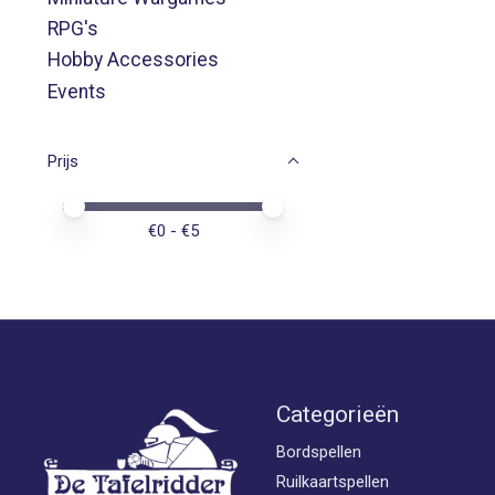
RPG's
Hobby Accessories
Events
Prijs
Minimale prijswaarde
Price maximum value
€
0
- €
5
Categorieën
Bordspellen
Ruilkaartspellen