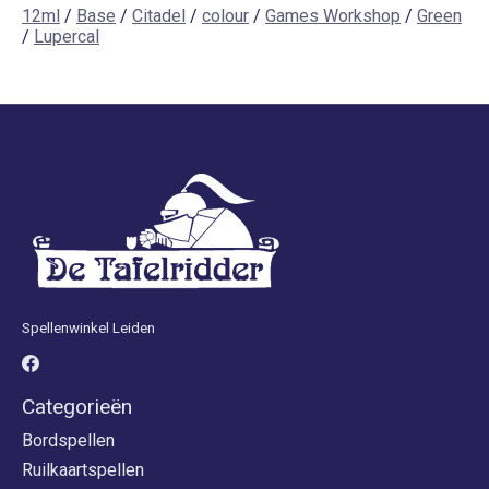
12ml
/
Base
/
Citadel
/
colour
/
Games Workshop
/
Green
/
Lupercal
Spellenwinkel Leiden
Categorieën
Bordspellen
Ruilkaartspellen