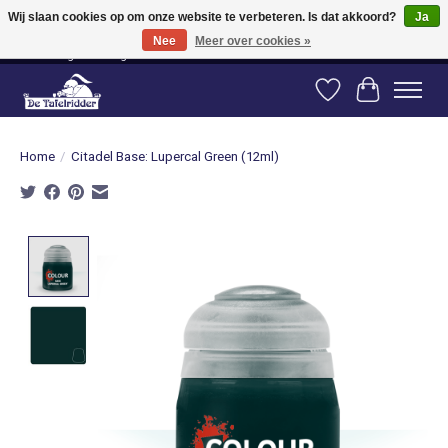
Wij slaan cookies op om onze website te verbeteren. Is dat akkoord?
Ja
Nee
Meer over cookies »
Vanaf 80 euro gratis verzending binnen Nederland! Vanaf 100 euro gratis
verzending naar België en Duitsland!
Verlanglijst
Winkelwag
Home
/
Citadel Base: Lupercal Green (12ml)
Product image slideshow Items