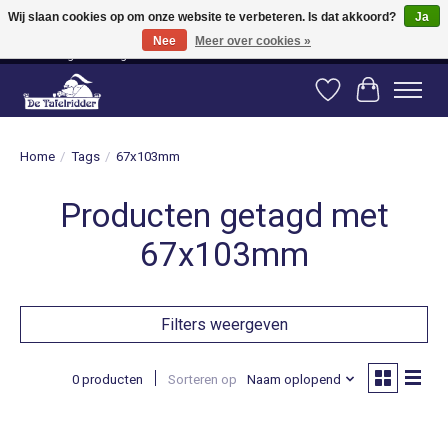
Wij slaan cookies op om onze website te verbeteren. Is dat akkoord?
Ja
Nee
Meer over cookies »
Vanaf 80 euro gratis verzending binnen Nederland! Vanaf 100 euro gratis
verzending naar België en Duitsland!
Verlanglijst
Winkelwag
Home
/
Tags
/
67x103mm
Producten getagd met
67x103mm
Filters weergeven
0 producten
Sorteren op
Naam oplopend