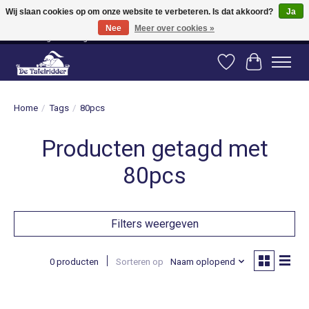
Wij slaan cookies op om onze website te verbeteren. Is dat akkoord?
Ja
Nee
Meer over cookies »
Vanaf 80 euro gratis verzending binnen Nederland! Vanaf 100 euro gratis
verzending naar België en Duitsland!
Verlanglijst
Winkelwag
Home
/
Tags
/
80pcs
Producten getagd met
80pcs
Filters weergeven
0 producten
Sorteren op
Naam oplopend