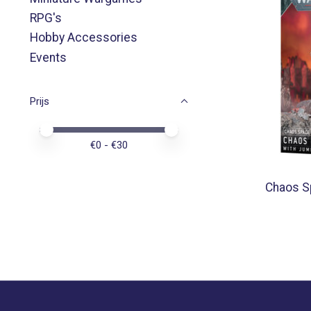
RPG's
Hobby Accessories
Events
Prijs
Minimale prijswaarde
Price maximum value
€
0
- €
30
Chaos S