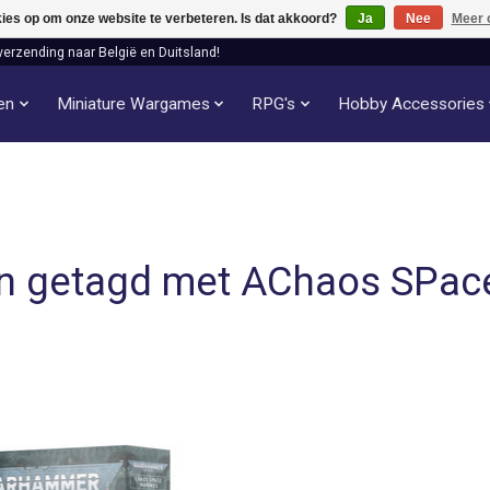
kies op om onze website te verbeteren. Is dat akkoord?
Ja
Nee
Meer 
verzending naar België en Duitsland!
len
Miniature Wargames
RPG's
Hobby Accessories
n getagd met AChaos SPac