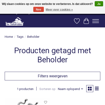
Wij slaan cookies op om onze website te verbeteren. Is dat akkoord?
Ja
Nee
Meer over cookies »
Vanaf 80 euro gratis verzending binnen Nederland! Vanaf 100 euro gratis
verzending naar België en Duitsland!
Verlanglijst
Winkelwag
Home
/
Tags
/
Beholder
Producten getagd met
Beholder
Filters weergeven
1 producten
Sorteren op
Naam oplopend