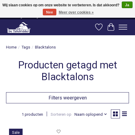
Wij slaan cookies op om onze website te verbeteren. Is dat akkoord?
Ja
Nee
Meer over cookies »
Vanaf 80 euro gratis verzending binnen Nederland! Vanaf 100 euro gratis
verzending naar België en Duitsland!
Verlanglijst
Winkelwag
Home
/
Tags
/
Blacktalons
Producten getagd met
Blacktalons
Filters weergeven
1 producten
Sorteren op
Naam oplopend
Sale