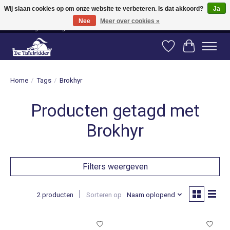
Wij slaan cookies op om onze website te verbeteren. Is dat akkoord?
Ja
Nee
Meer over cookies »
Vanaf 80 euro gratis verzending binnen Nederland! Vanaf 100 euro gratis
verzending naar België en Duitsland!
Verlanglijst
Winkelwag
Home
/
Tags
/
Brokhyr
Producten getagd met
Brokhyr
Filters weergeven
2 producten
Sorteren op
Naam oplopend