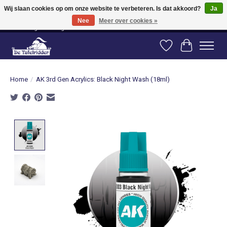
Wij slaan cookies op om onze website te verbeteren. Is dat akkoord?
Ja
Nee
Meer over cookies »
Vanaf 80 euro gratis verzending binnen Nederland! Vanaf 100 euro gratis
verzending naar België en Duitsland!
Verlanglijst
Winkelwag
Home
/
AK 3rd Gen Acrylics: Black Night Wash (18ml)
Product image slideshow Items