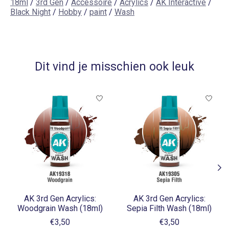
18ml
/
3rd Gen
/
Accessoire
/
Acrylics
/
AK Interactive
/
Black Night
/
Hobby
/
paint
/
Wash
Dit vind je misschien ook leuk
Items van productcarrousel
AK 3rd Gen Acrylics:
AK 3rd Gen Acrylics:
Woodgrain Wash (18ml)
Sepia Filth Wash (18ml)
€3,50
€3,50