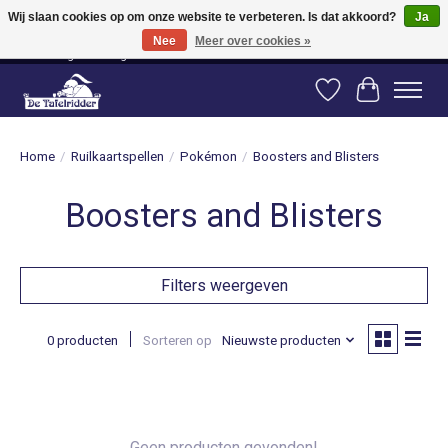
Wij slaan cookies op om onze website te verbeteren. Is dat akkoord?
Ja
Nee
Meer over cookies »
Vanaf 80 euro gratis verzending binnen Nederland! Vanaf 100 euro gratis
verzending naar België en Duitsland!
Verlanglijst
Winkelwag
Home
/
Ruilkaartspellen
/
Pokémon
/
Boosters and Blisters
Boosters and Blisters
Filters weergeven
0 producten
Sorteren op
Nieuwste producten
Geen producten gevonden!