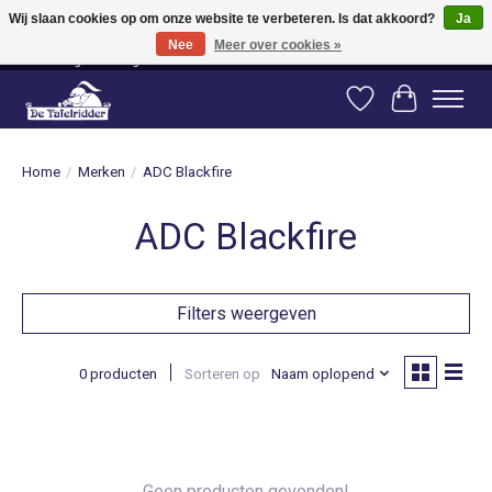
Wij slaan cookies op om onze website te verbeteren. Is dat akkoord?
Ja
Nee
Meer over cookies »
Vanaf 80 euro gratis verzending binnen Nederland! Vanaf 100 euro gratis
verzending naar België en Duitsland!
Verlanglijst
Winkelwag
Home
/
Merken
/
ADC Blackfire
ADC Blackfire
Filters weergeven
0 producten
Sorteren op
Naam oplopend
Geen producten gevonden!