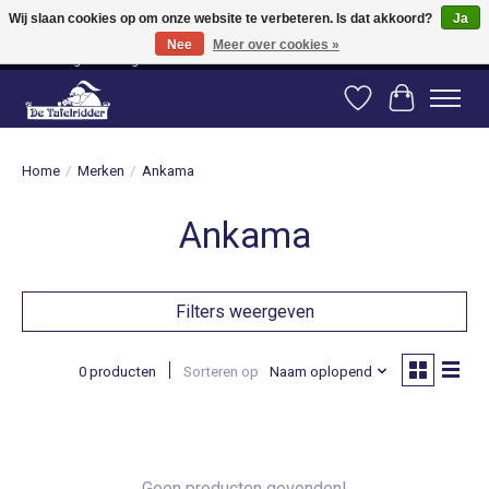
Wij slaan cookies op om onze website te verbeteren. Is dat akkoord?
Ja
Nee
Meer over cookies »
Vanaf 80 euro gratis verzending binnen Nederland! Vanaf 100 euro gratis
verzending naar België en Duitsland!
Verlanglijst
Winkelwag
Home
/
Merken
/
Ankama
Ankama
Filters weergeven
0 producten
Sorteren op
Naam oplopend
Geen producten gevonden!