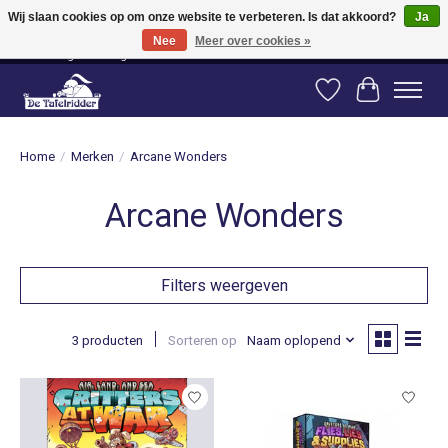
Wij slaan cookies op om onze website te verbeteren. Is dat akkoord?
Ja
Nee
Meer over cookies »
Vanaf 80 euro gratis verzending binnen Nederland! Vanaf 100 euro gratis
verzending naar België en Duitsland!
Verlanglijst
Winkelwag
Home
/
Merken
/
Arcane Wonders
Arcane Wonders
Filters weergeven
3 producten
Sorteren op
Naam oplopend