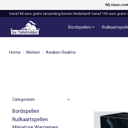
Wij slaan coo
Vanaf 80 euro gratis verzending binnen Nederland! Vanaf 100 euro gratis 
Bordspellen
Ruilkaartspel
Home
/
Merken
/
Awaken Realms
Categorieën
Bordspellen
Ruilkaartspellen
Miniature Wargames