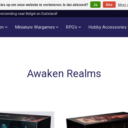
kies op om onze website te verbeteren. Is dat akkoord?
Ja
Nee
Meer 
verzending naar België en Duitsland!
len
Miniature Wargames
RPG's
Hobby Accessories
Awaken Realms