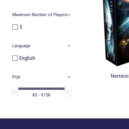
Maximum Number of Players
5
Language
English
Nemesis
Prijs
Minimale prijswaarde
Price maximum value
€
0
- €
150