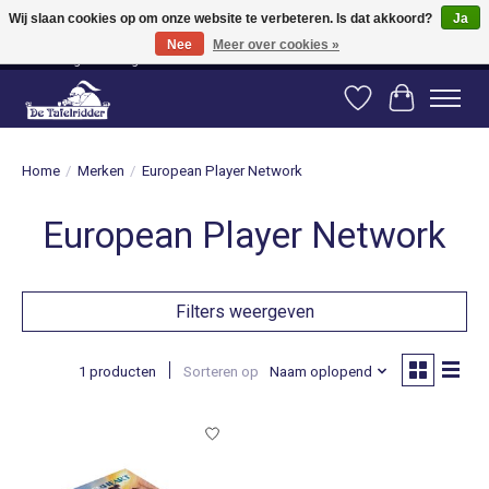
Wij slaan cookies op om onze website te verbeteren. Is dat akkoord?
Ja
Nee
Meer over cookies »
Vanaf 80 euro gratis verzending binnen Nederland! Vanaf 100 euro gratis
verzending naar België en Duitsland!
Verlanglijst
Winkelwag
Home
/
Merken
/
European Player Network
European Player Network
Filters weergeven
1 producten
Sorteren op
Naam oplopend