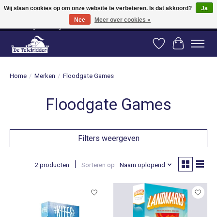
Wij slaan cookies op om onze website te verbeteren. Is dat akkoord?
Ja
Nee
Meer over cookies »
Vanaf 80 euro gratis verzending binnen Nederland! Vanaf 100 euro gratis
verzending naar België en Duitsland!
Verlanglijst
Winkelwag
Home
/
Merken
/
Floodgate Games
Floodgate Games
Filters weergeven
2 producten
Sorteren op
Naam oplopend