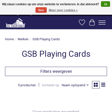
Wij slaan cookies op om onze website te verbeteren. Is dat akkoord?
Ja
Nee
Meer over cookies »
Vanaf 80 euro gratis verzending binnen Nederland! Vanaf 100 euro gratis
verzending naar België en Duitsland!
Verlanglijst
Winkelwag
Home
/
Merken
/
GSB Playing Cards
GSB Playing Cards
Filters weergeven
0 producten
Sorteren op
Naam oplopend
Geen producten gevonden!