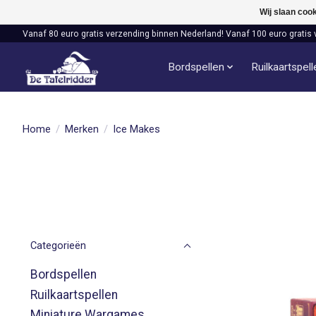
Wij slaan coo
Vanaf 80 euro gratis verzending binnen Nederland! Vanaf 100 euro gratis 
Bordspellen
Ruilkaartspel
Home
/
Merken
/
Ice Makes
Categorieën
Bordspellen
Ruilkaartspellen
Miniature Wargames