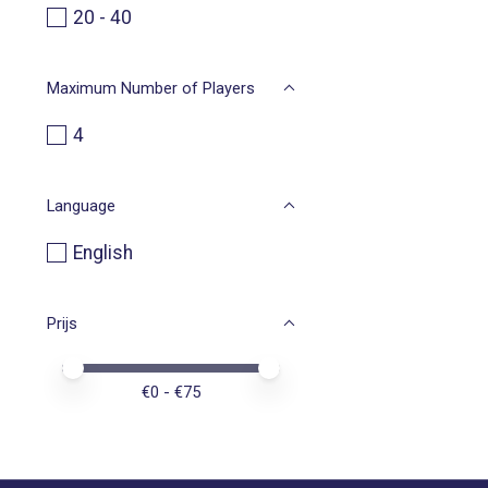
20 - 40
Maximum Number of Players
4
Language
English
Prijs
Minimale prijswaarde
Price maximum value
€
0
- €
75