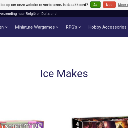
kies op om onze website te verbeteren. Is dat akkoord?
Ja
Nee
Meer 
verzending naar België en Duitsland!
len
Miniature Wargames
RPG's
Hobby Accessories
Ice Makes