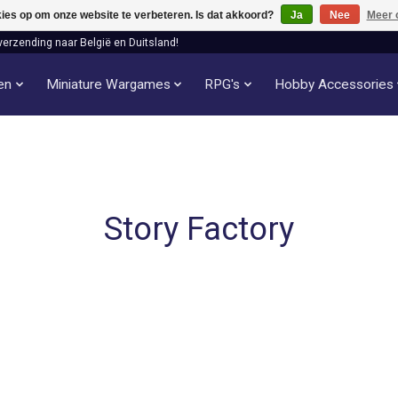
kies op om onze website te verbeteren. Is dat akkoord?
Ja
Nee
Meer 
verzending naar België en Duitsland!
len
Miniature Wargames
RPG's
Hobby Accessories
Story Factory