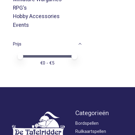
RPG's
Hobby Accessories
Events
Prijs
Minimale prijswaarde
Price maximum value
€
0
- €
5
Categorieën
Bordspellen
Ruilkaartspellen