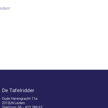
nden!
De Tafelridder
Oude Herengracht 11a
2312LN Leiden
Telefoon: 06 - 423 289 62