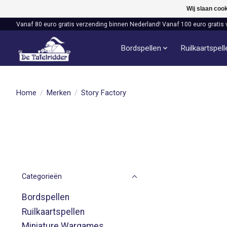
Wij slaan coo
Vanaf 80 euro gratis verzending binnen Nederland! Vanaf 100 euro gratis 
Bordspellen
Ruilkaartspel
Home
/
Merken
/
Story Factory
Categorieën
Bordspellen
Ruilkaartspellen
Miniature Wargames