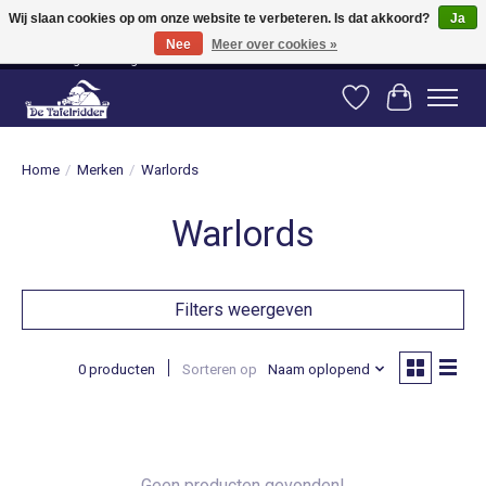
Wij slaan cookies op om onze website te verbeteren. Is dat akkoord?
Ja
Nee
Meer over cookies »
Vanaf 80 euro gratis verzending binnen Nederland! Vanaf 100 euro gratis
verzending naar België en Duitsland!
Verlanglijst
Winkelwag
Home
/
Merken
/
Warlords
Warlords
Filters weergeven
0 producten
Sorteren op
Naam oplopend
Geen producten gevonden!