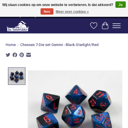
Wij slaan cookies op om onze website te verbeteren. Is dat akkoord?
Ja
Nee
Meer over cookies »
Vanaf 80 euro gratis verzending binnen Nederland! Vanaf 100 euro gratis
verzending naar België en Duitsland!
Verlanglijst
Winkelwag
Home
/
Chessex 7-Die set Gemini - Black-Starlight/Red
Product image slideshow Items