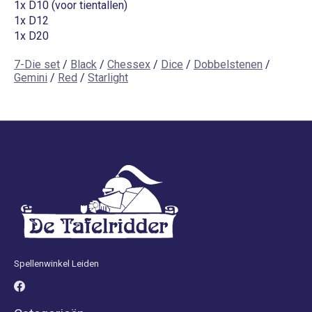
1x D10 (voor tientallen)
1x D12
1x D20
7-Die set
/
Black
/
Chessex
/
Dice
/
Dobbelstenen
/
Gemini
/
Red
/
Starlight
Spellenwinkel Leiden