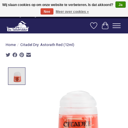
Wij slaan cookies op om onze website te verbeteren. Is dat akkoord?
Ja
Nee
Meer over cookies »
Vanaf 80 euro gratis verzending binnen Nederland! Vanaf 100 euro gratis
verzending naar België en Duitsland!
Verlanglijst
Winkelwag
Home
/
Citadel Dry: Astorath Red (12ml)
Product image slideshow Items