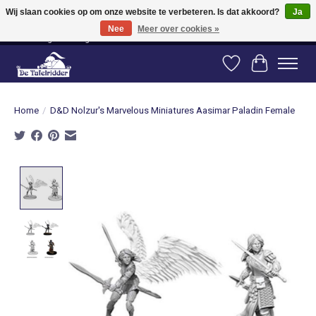
Wij slaan cookies op om onze website te verbeteren. Is dat akkoord?
Ja
Nee
Meer over cookies »
Vanaf 80 euro gratis verzending binnen Nederland! Vanaf 100 euro gratis
verzending naar België en Duitsland!
Verlanglijst
Winkelwag
Home
/
D&D Nolzur's Marvelous Miniatures Aasimar Paladin Female
Product image slideshow Items