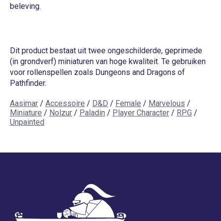
beleving.
Dit product bestaat uit twee ongeschilderde, geprimede
(in grondverf) miniaturen van hoge kwaliteit. Te gebruiken
voor rollenspellen zoals Dungeons and Dragons of
Pathfinder.
Aasimar
/
Accessoire
/
D&D
/
Female
/
Marvelous
/
Miniature
/
Nolzur
/
Paladin
/
Player Character
/
RPG
/
Unpainted