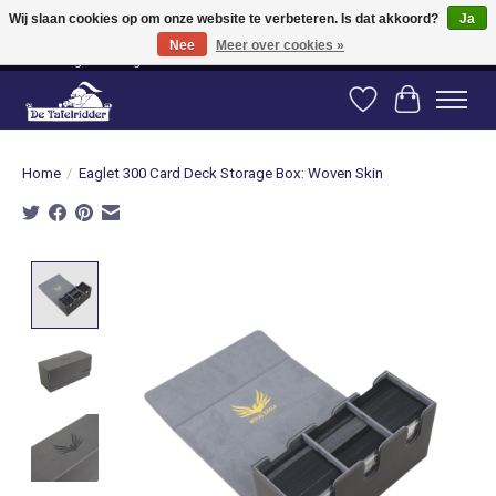
Wij slaan cookies op om onze website te verbeteren. Is dat akkoord?
Ja
Nee
Meer over cookies »
Vanaf 80 euro gratis verzending binnen Nederland! Vanaf 100 euro gratis
verzending naar België en Duitsland!
Verlanglijst
Winkelwag
Home
/
Eaglet 300 Card Deck Storage Box: Woven Skin
Product image slideshow Items