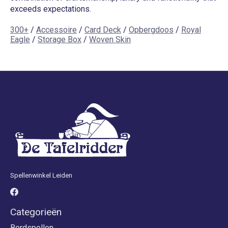
exceeds expectations.
300+
/
Accessoire
/
Card Deck
/
Opbergdoos
/
Royal
Eagle
/
Storage Box
/
Woven Skin
Spellenwinkel Leiden
Categorieën
Bordspellen