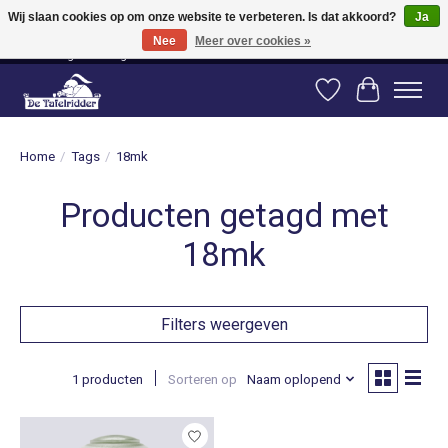
Wij slaan cookies op om onze website te verbeteren. Is dat akkoord?
Ja
Nee
Meer over cookies »
Vanaf 80 euro gratis verzending binnen Nederland! Vanaf 100 euro gratis
verzending naar België en Duitsland!
Verlanglijst
Winkelwag
Home
/
Tags
/
18mk
Producten getagd met
18mk
Filters weergeven
1 producten
Sorteren op
Naam oplopend