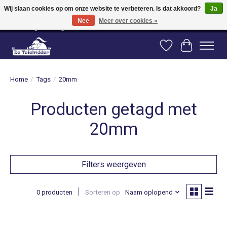
Wij slaan cookies op om onze website te verbeteren. Is dat akkoord?
Ja
Nee
Meer over cookies »
Vanaf 80 euro gratis verzending binnen Nederland! Vanaf 100 euro gratis
verzending naar België en Duitsland!
Verlanglijst
Winkelwag
Home
/
Tags
/
20mm
Producten getagd met
20mm
Filters weergeven
0 producten
Sorteren op
Naam oplopend