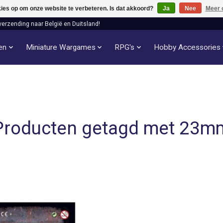
kies op om onze website te verbeteren. Is dat akkoord?
Ja
Nee
Meer 
verzending naar België en Duitsland!
len
Miniature Wargames
RPG's
Hobby Accessories
Producten getagd met 23m