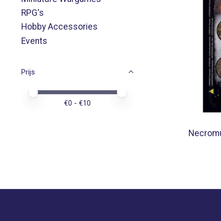
RPG's
Hobby Accessories
Events
Prijs
Minimale prijswaarde
Price maximum value
€
0
- €
10
Necromu