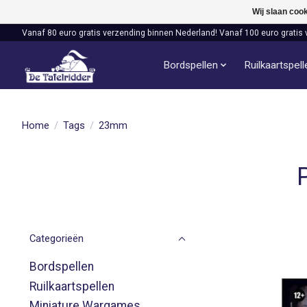
Wij slaan coo
Vanaf 80 euro gratis verzending binnen Nederland! Vanaf 100 euro gratis 
Bordspellen
Ruilkaartspel
Home
/
Tags
/
23mm
Categorieën
Bordspellen
Ruilkaartspellen
Miniature Wargames