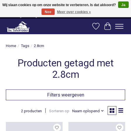
Wij slaan cookies op om onze website te verbeteren. Is dat akkoord?
Ja
Nee
Meer over cookies »
Vanaf 80 euro gratis verzending binnen Nederland! Vanaf 100 euro gratis
verzending naar België en Duitsland!
Verlanglijst
Winkelwag
Home
/
Tags
/
2.8cm
Producten getagd met
2.8cm
Filters weergeven
2 producten
Sorteren op
Naam oplopend