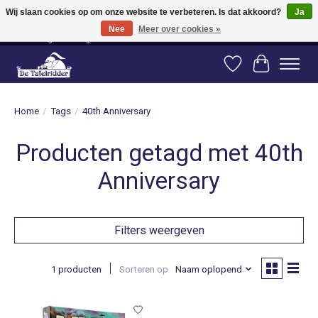
Wij slaan cookies op om onze website te verbeteren. Is dat akkoord?
Ja
Nee
Meer over cookies »
Vanaf 80 euro gratis verzending binnen Nederland! Vanaf 100 euro gratis
verzending naar België en Duitsland!
Verlanglijst
Winkelwag
Home
/
Tags
/
40th Anniversary
Producten getagd met 40th
Anniversary
Filters weergeven
1 producten
Sorteren op
Naam oplopend