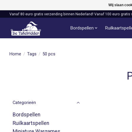
Wij slaan coo
Vanaf 80 euro gratis verzending binnen Nederland! Vanaf 100 euro gratis 
Bordspellen
Ruilkaartspel
Home
/
Tags
/
50 pcs
P
Categorieën
Bordspellen
Ruilkaartspellen
Miniature Wargames