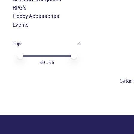
RPG's
Hobby Accessories
Events
Prijs
Minimale prijswaarde
Price maximum value
€
0
- €
5
Catan