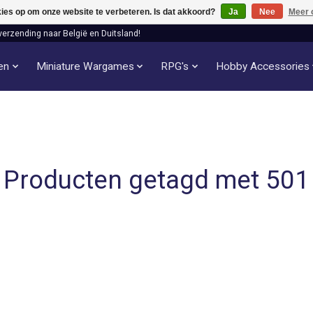
kies op om onze website te verbeteren. Is dat akkoord?
Ja
Nee
Meer 
verzending naar België en Duitsland!
len
Miniature Wargames
RPG's
Hobby Accessories
Producten getagd met 501