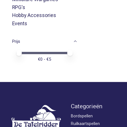
RPG's
Hobby Accessories
Events
Prijs
Minimale prijswaarde
Price maximum value
€
0
- €
5
Categorieën
Bordspellen
Ruilkaartspellen