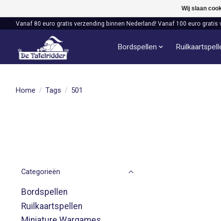
Wij slaan coo
Vanaf 80 euro gratis verzending binnen Nederland! Vanaf 100 euro gratis 
Bordspellen
Ruilkaartspel
Home
/
Tags
/
501
Categorieën
Bordspellen
Ruilkaartspellen
Miniature Wargames