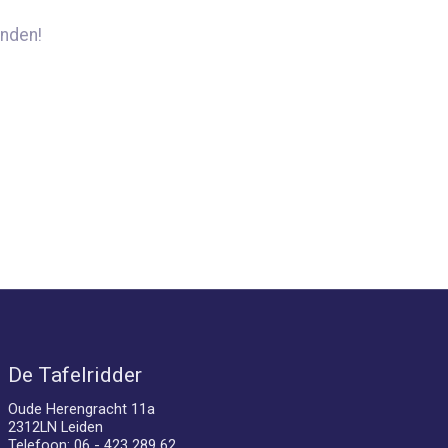
nden!
De Tafelridder
Oude Herengracht 11a
2312LN Leiden
Telefoon: 06 - 423 289 62