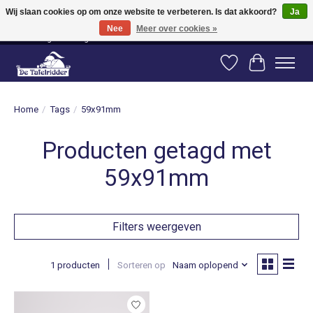
Wij slaan cookies op om onze website te verbeteren. Is dat akkoord?
Ja
Nee
Meer over cookies »
Vanaf 80 euro gratis verzending binnen Nederland! Vanaf 100 euro gratis
verzending naar België en Duitsland!
Verlanglijst
Winkelwag
Home
/
Tags
/
59x91mm
Producten getagd met
59x91mm
Filters weergeven
1 producten
Sorteren op
Naam oplopend