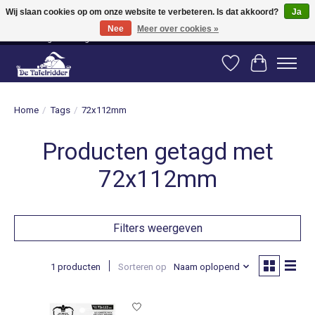
Wij slaan cookies op om onze website te verbeteren. Is dat akkoord?
Ja
Nee
Meer over cookies »
Vanaf 80 euro gratis verzending binnen Nederland! Vanaf 100 euro gratis
verzending naar België en Duitsland!
Verlanglijst
Winkelwag
Home
/
Tags
/
72x112mm
Producten getagd met
72x112mm
Filters weergeven
1 producten
Sorteren op
Naam oplopend