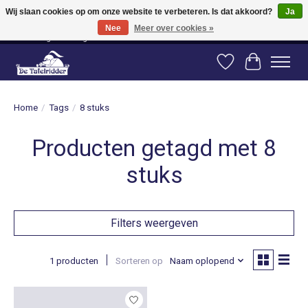
Wij slaan cookies op om onze website te verbeteren. Is dat akkoord?
Ja
Nee
Meer over cookies »
Vanaf 80 euro gratis verzending binnen Nederland! Vanaf 100 euro gratis
verzending naar België en Duitsland!
Verlanglijst
Winkelwag
Home
/
Tags
/
8 stuks
Producten getagd met 8
stuks
Filters weergeven
1 producten
Sorteren op
Naam oplopend