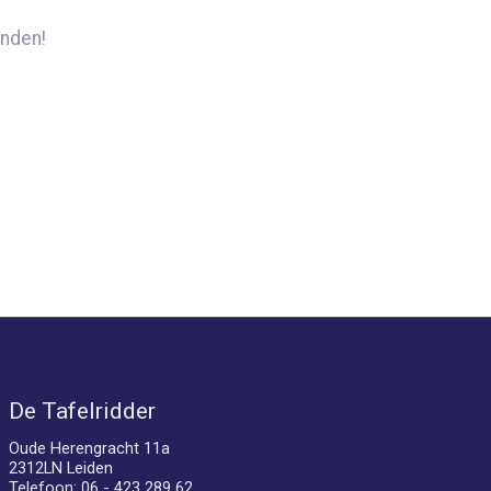
nden!
De Tafelridder
Oude Herengracht 11a
2312LN Leiden
Telefoon: 06 - 423 289 62