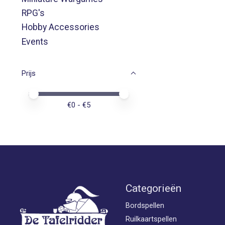
RPG's
Hobby Accessories
Events
Prijs
Minimale prijswaarde
Price maximum value
€
0
- €
5
Categorieën
Bordspellen
Ruilkaartspellen