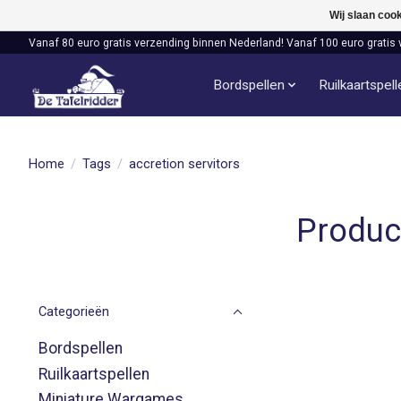
Wij slaan coo
Vanaf 80 euro gratis verzending binnen Nederland! Vanaf 100 euro gratis 
Bordspellen
Ruilkaartspel
Home
/
Tags
/
accretion servitors
Produc
Categorieën
Bordspellen
Ruilkaartspellen
Miniature Wargames