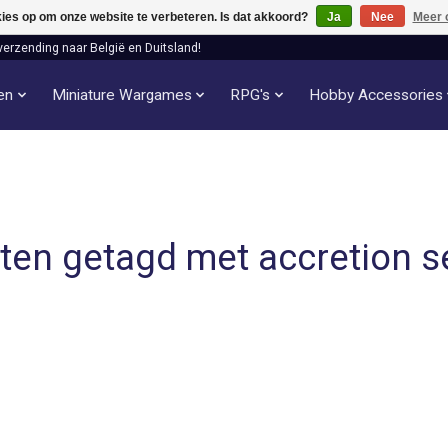
kies op om onze website te verbeteren. Is dat akkoord?
Ja
Nee
Meer 
verzending naar België en Duitsland!
len
Miniature Wargames
RPG's
Hobby Accessories
ten getagd met accretion se