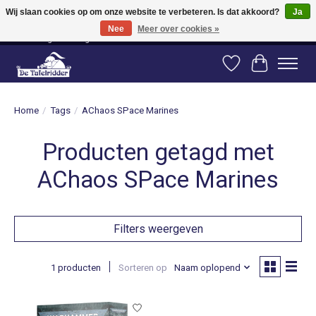
Wij slaan cookies op om onze website te verbeteren. Is dat akkoord?
Ja
Nee
Meer over cookies »
Vanaf 80 euro gratis verzending binnen Nederland! Vanaf 100 euro gratis
verzending naar België en Duitsland!
Verlanglijst
Winkelwag
Home
/
Tags
/
AChaos SPace Marines
Producten getagd met
AChaos SPace Marines
Filters weergeven
1 producten
Sorteren op
Naam oplopend