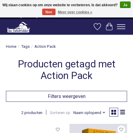
Wij slaan cookies op om onze website te verbeteren. Is dat akkoord?
Ja
Nee
Meer over cookies »
Vanaf 80 euro gratis verzending binnen Nederland! Vanaf 100 euro gratis
verzending naar België en Duitsland!
Verlanglijst
Winkelwag
Home
/
Tags
/
Action Pack
Producten getagd met
Action Pack
Filters weergeven
2 producten
Sorteren op
Naam oplopend