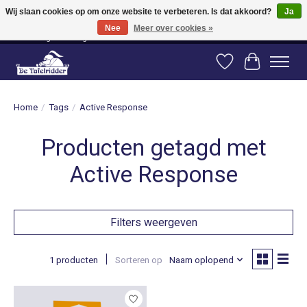
Wij slaan cookies op om onze website te verbeteren. Is dat akkoord?
Ja
Nee
Meer over cookies »
Vanaf 80 euro gratis verzending binnen Nederland! Vanaf 100 euro gratis
verzending naar België en Duitsland!
Verlanglijst
Winkelwag
Home
/
Tags
/
Active Response
Producten getagd met
Active Response
Filters weergeven
1 producten
Sorteren op
Naam oplopend