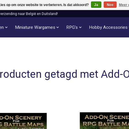
kies op om onze website te verbeteren. Is dat akkoord?
Ja
Nee
Meer 
verzending naar België en Duitsland!
len
Miniature Wargames
RPG's
Hobby Accessories
roducten getagd met Add-