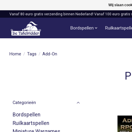
Wij slaan coo
Vanaf 80 euro gratis verzending binnen Nederland! Vanaf 100 euro gratis 
Bordspellen
Ruilkaartspel
Home
/
Tags
/
Add-On
P
Categorieën
Bordspellen
Ruilkaartspellen
Miniature Wargames