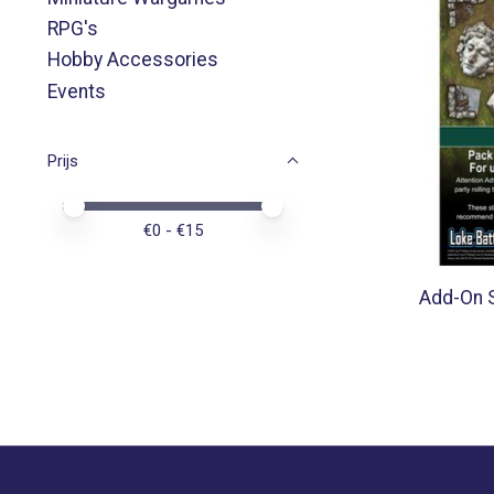
RPG's
Hobby Accessories
Events
Prijs
Minimale prijswaarde
Price maximum value
€
0
- €
15
Add-On 