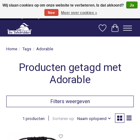
Wij slaan cookies op om onze website te verbeteren. Is dat akkoord?
Ja
Nee
Meer over cookies »
Vanaf 80 euro gratis verzending binnen Nederland! Vanaf 100 euro gratis
verzending naar België en Duitsland!
Verlanglijst
Winkelwag
Home
/
Tags
/
Adorable
Producten getagd met
Adorable
Filters weergeven
1 producten
Sorteren op
Naam oplopend