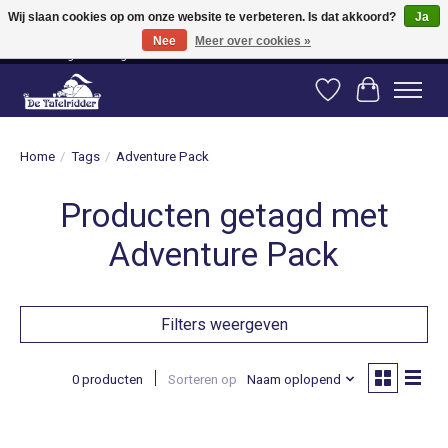
Wij slaan cookies op om onze website te verbeteren. Is dat akkoord?
Ja
Nee
Meer over cookies »
Vanaf 80 euro gratis verzending binnen Nederland! Vanaf 100 euro gratis
verzending naar België en Duitsland!
Verlanglijst
Winkelwag
Home
/
Tags
/
Adventure Pack
Producten getagd met
Adventure Pack
Filters weergeven
0 producten
Sorteren op
Naam oplopend