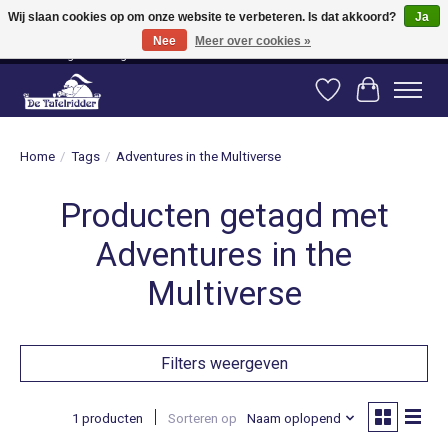
Wij slaan cookies op om onze website te verbeteren. Is dat akkoord?
Ja
Nee
Meer over cookies »
Vanaf 80 euro gratis verzending binnen Nederland! Vanaf 100 euro gratis
verzending naar België en Duitsland!
Verlanglijst
Winkelwag
Home
/
Tags
/
Adventures in the Multiverse
Producten getagd met
Adventures in the
Multiverse
Filters weergeven
1 producten
Sorteren op
Naam oplopend